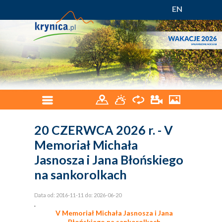
EN
20 CZERWCA 2026 r. - V
Memoriał Michała
Jasnosza i Jana Błońskiego
na sankorolkach
Data od: 2016-11-11 do: 2026-06-20
.
V Memoriał Michała Jasnosza i Jana
Błońskiego na sankorolkach