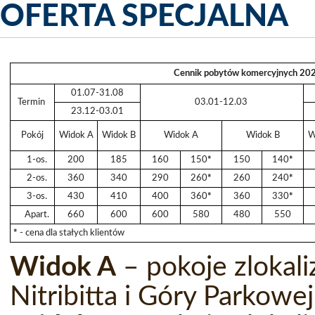
OFERTA SPECJALNA
Cennik pobytów komercyjnych 20
01.07-31.08
Termin
03.01-12.03
23.12-03.01
Pokój
Widok A
Widok B
Widok A
Widok B
W
1-os.
200
185
160
150
*
150
140
*
2-os.
360
340
290
260
*
260
240
*
3-os.
430
410
400
360
*
360
330
*
Apart.
660
600
600
580
480
550
*
- cena dla stałych klientów
Widok A
– pokoje zlokal
Nitribitta i Góry Parkow