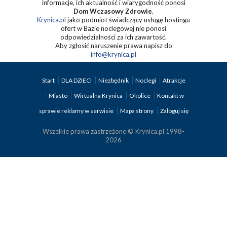
informacje, ich aktualność i wiarygodność ponosi
Dom Wczasowy Zdrowie
.
Krynica.pl
jako podmiot świadczący usługę hostingu
ofert w Bazie noclegowej nie ponosi
odpowiedzialności za ich zawartość.
Aby zgłosić naruszenie prawa napisz do
info@krynica.pl
Start
DLA DZIECI
Niezbędnik
Noclegi
Atrakcje
Miasto
Wirtualna Krynica
Okolice
Kontakt w
sprawie reklamy w serwisie
Mapa strony
Zaloguj się
Wszelkie prawa zastrzeżone © Krynica.pl 1998-
2026