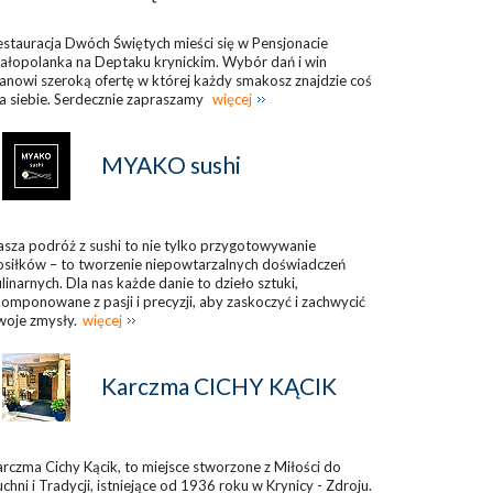
stauracja Dwóch Świętych mieści się w Pensjonacie
ałopolanka na Deptaku krynickim. Wybór dań i win
anowi szeroką ofertę w której każdy smakosz znajdzie coś
a siebie. Serdecznie zapraszamy
więcej
MYAKO sushi
sza podróż z sushi to nie tylko przygotowywanie
osiłków – to tworzenie niepowtarzalnych doświadczeń
linarnych. Dla nas każde danie to dzieło sztuki,
omponowane z pasji i precyzji, aby zaskoczyć i zachwycić
woje zmysły.
więcej
Karczma CICHY KĄCIK
rczma Cichy Kącik, to miejsce stworzone z Miłości do
chni i Tradycji, istniejące od 1936 roku w Krynicy - Zdroju.