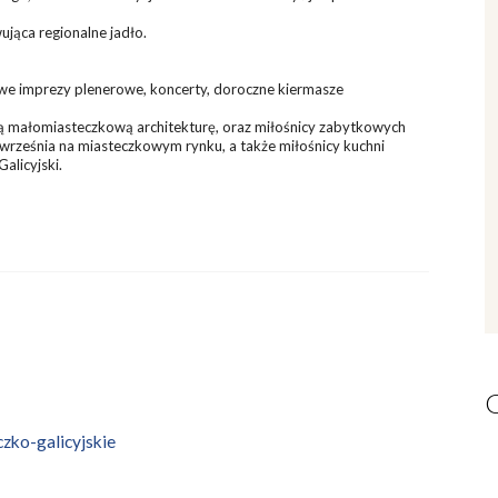
ująca regionalne jadło.
we imprezy plenerowe, koncerty, doroczne kiermasze
ują małomiasteczkową architekturę, oraz miłośnicy zabytkowych
września na miasteczkowym rynku, a także miłośnicy kuchni
alicyjski.
zko-galicyjskie