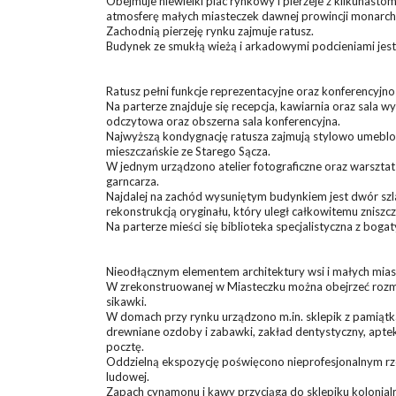
Obejmuje niewielki plac rynkowy i pierzeje z kilkunast
atmosferę małych miasteczek dawnej prowincji monarchii
Zachodnią pierzeję rynku zajmuje ratusz.
Budynek ze smukłą wieżą i arkadowymi podcieniami jest 
Ratusz pełni funkcje reprezentacyjne oraz konferencyjn
Na parterze znajduje się recepcja, kawiarnia oraz sala w
odczytowa oraz obszerna sala konferencyjna.
Najwyższą kondygnację ratusza zajmują stylowo umeblo
mieszczańskie ze Starego Sącza.
W jednym urządzono atelier fotograficzne oraz warsztat
garncarza.
Najdalej na zachód wysuniętym budynkiem jest dwór szla
rekonstrukcją oryginału, który uległ całkowitemu zniszc
Na parterze mieści się biblioteka specjalistyczna z b
Nieodłącznym elementem architektury wsi i małych miast b
W zrekonstruowanej w Miasteczku można obejrzeć rozmai
sikawki.
W domach przy rynku urządzono m.in. sklepik z pamiątka
drewniane ozdoby i zabawki, zakład dentystyczny, aptek
pocztę.
Oddzielną ekspozycję poświęcono nieprofesjonalnym rz
ludowej.
Zapach cynamonu i kawy przyciąga do sklepiku kolonialn