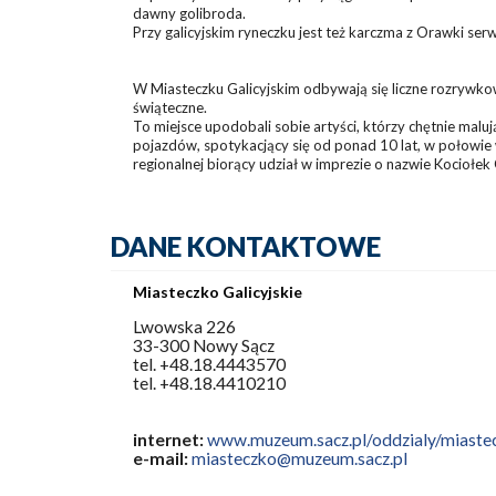
dawny golibroda.
Przy galicyjskim ryneczku jest też karczma z Orawki serw
W Miasteczku Galicyjskim odbywają się liczne rozrywko
świąteczne.
To miejsce upodobali sobie artyści, którzy chętnie mal
pojazdów, spotykacjący się od ponad 10 lat, w połowie 
regionalnej biorący udział w imprezie o nazwie Kociołek G
DANE KONTAKTOWE
Miasteczko Galicyjskie
Lwowska 226
33-300 Nowy Sącz
tel. +48.18.4443570
tel. +48.18.4410210
internet:
www.muzeum.sacz.pl/oddzialy/miastec
e-mail:
miasteczko@muzeum.sacz.pl