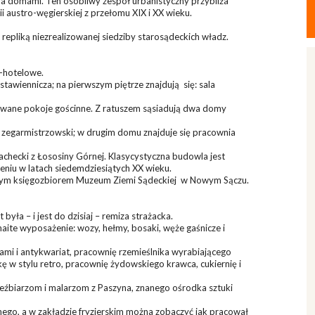
oma domami. Ten osobliwy zespół urbanistyczny przybliża
 austro-węgierskiej z przełomu XIX i XX wieku.
repliką niezrealizowanej siedziby starosądeckich władz.
o-hotelowe.
ystawiennicza; na pierwszym piętrze znajdują się: sala
wane pokoje gościnne. Z ratuszem sąsiadują dwa domy
 zegarmistrzowski; w drugim domu znajduje się pracownia
checki z Łososiny Górnej. Klasycystyczna budowla jest
zeniu w latach siedemdziesiątych XX wieku.
ogatym księgozbiorem Muzeum Ziemi Sądeckiej w Nowym Sączu.
yła – i jest do dzisiaj – remiza strażacka.
te wyposażenie: wozy, hełmy, bosaki, węże gaśnicze i
mi i antykwariat, pracownię rzemieślnika wyrabiającego
ę w stylu retro, pracownię żydowskiego krawca, cukiernię i
eźbiarzom i malarzom z Paszyna, znanego ośrodka sztuki
ego, a w zakładzie fryzjerskim można zobaczyć jak pracował