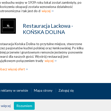
 wybuchu wojny w 1939 roku lokal został zamknięty, po
kończeniu okupacji została wznowiona działalność
stronomiczna i tak jest do d
więcej
Restauracja Lackowa -
KOŃSKA DOLINA
stauracja Końska Dolina to przytulne miejsce, stworzone
zez pasjonatów kuchni polskiej oraz łemkowskiej. Po kilku
tniej przerwie i gruntownym remoncie jesteśmy ponownie
warci dla naszych gości. Wystrój restauracji jest
yjątkowym połączeniem trady
więcej
bacz więcej ofert
 reklamy w serwisie
Mapa strony
Zaloguj się
 więcej
Rozumiem