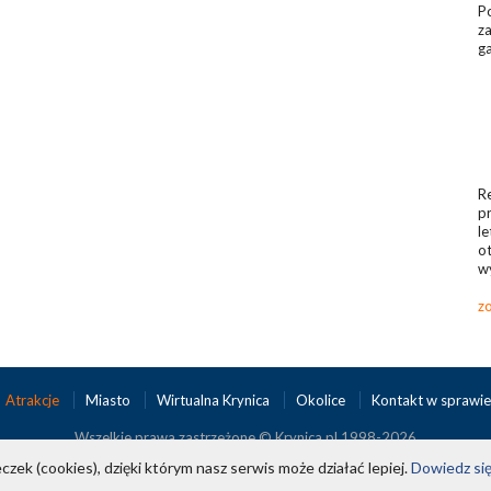
Po
za
ga
Re
pr
le
ot
w
zo
Atrakcje
Miasto
Wirtualna Krynica
Okolice
Kontakt w sprawie
Wszelkie prawa zastrzeżone © Krynica.pl 1998-2026
czek (cookies), dzięki którym nasz serwis może działać lepiej.
Dowiedz się