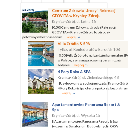
Centrum Zdrowia, Urody i Rekreacji
GEOVITA w Krynicy-Zdroju
Krynica-Zdrój, ul. Leśna 15
[0.50]Centrum Zdrowia, Urody i Rekreacji
GEOVITA w Krynicy-Zdroju to ośrodek
położony w bezpośrednim ...
więcej
Villa Źródło & SPA
Tylicz, ul. Konfederatów Barskich 10B
[0.50]Villa Źródło to najbardziej kameralne SP
w Polsce, z własną pracownią ceramiczną.
Jedynie ...
więcej
4 Pory Roku & SPA
Krynica-Zdrój, ul. Zieleniewskiego 48
[]Usytuowany w spokojnej części Krynicy Zdró
4 Pory Roku & Spa oferuje pokoje z bezpłatny
...
więcej
Apartamentowiec Panorama Resort &
Spa
Krynica-Zdrój, ul. Wysoka 15
[]Apartamentowiec Panorama Resort & Spa
(wcześniej Sanatorium Budowlanych i ORW