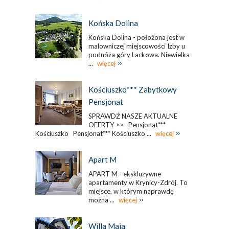
Końska Dolina
Końska Dolina - położona jest w
malowniczej miejscowości Izby u
podnóża góry Lackowa. Niewielka
...
więcej
Kościuszko*** Zabytkowy
Pensjonat
SPRAWDŹ NASZE AKTUALNE
OFERTY >> Pensjonat***
Kościuszko Pensjonat*** Kościuszko ...
więcej
Apart M
APART M - ekskluzywne
apartamenty w Krynicy-Zdrój. To
miejsce, w którym naprawdę
można ...
więcej
Willa Maja