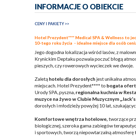
INFORMACJE O OBIEKCIE
CENY I PAKIETY >>
Hotel Prezydent**** Medical SPA & Wellness to je
10-tego roku życia
- idealne miejsce dla osób cen
Jego dogodna lokalizacja wśród lasów, z malown
Krynickim Deptaku pozwala poczuć błogą atmosf
pieszych, czy rowerowych wycieczek we dwoje.
Zaletą
hotelu dla dorosłych
jest unikalna atmos
miejscach. Hotel Prezydent**** to
bogata ofer
Urody SPA, pyszna,
regionalna kuchnia w Rest
muzyce na żywo w Clubie Muzycznym „Jack’s 
dorosłych i młodzieży powyżej 10 lat, szukających
Komfortowe wnętrza hotelowe,
tworzące przy
biologicznej, szeroka gama zabiegów terapeuty
i sportowych, tworzą niepowtarzalną atmosferę