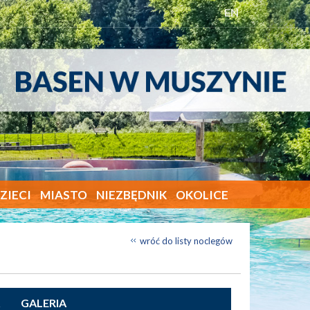
EN
ZIECI
MIASTO
NIEZBĘDNIK
OKOLICE
wróć do listy noclegów
GALERIA