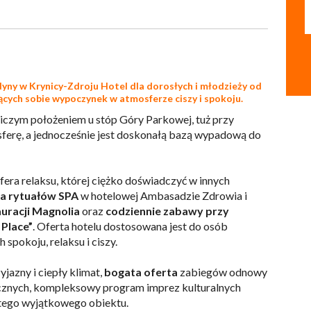
dyny w Krynicy-Zdroju
Hotel dla dorosłych
i młodzieży od
iących sobie wypoczynek w atmosferze ciszy i spokoju.
iczym położeniem u stóp Góry Parkowej, tuż przy
erę, a jednocześnie jest doskonałą bazą wypadową do
fera relaksu, której ciężko doświadczyć w innych
ta rytuałów SPA
w hotelowej Ambasadzie Zdrowia i
auracji Magnolia
oraz
codziennie zabawy przy
Place”
. Oferta hotelu dostosowana jest do osób
 spokoju, relaksu i ciszy.
jazny i ciepły klimat,
bogata oferta
zabiegów odnowy
cznych, kompleksowy program imprez kulturalnych
 tego wyjątkowego obiektu.