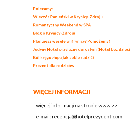
Polecamy:
Wieczór Panieński w Krynicy-Zdroju
Romantyczny Weekend w SPA
Blog o Krynicy-Zdroju
Planujesz
wesele w Krynicy
? Pomożemy!
Jedyny
Hotel przyjazny dorosłym
(
Hotel bez dzieci
Ból kręgosłupa jak sobie radzić
?
Prezent dla rodziców
WIĘCEJ INFORMACJI
więcej informacji na stronie www >>
e-mail: recepcja@hotelprezydent.com