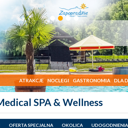
ATRAKCJE
NOCLEGI
GASTRONOMIA
DLA D
Medical SPA & Wellness
I
OFERTA SPECJALNA
OKOLICA
UDOGODNIENIA