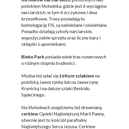
potokiem Słotwinka, gdzie jest 6 wyciągów
narciarskich, w tym 4 orczykowe i dwa
krzesełkowe. Trasy posiadają tu
homologację FIS, są naśnieżane i oświetlane.
Ponadto działają szkoły narciarskie,
wypożyczalnie sprzętu oraz liczne bary i
sklepiki z upominkami.
Bieke Park
posiada wiele tras rowerowych
o różnym stopniu trudności.
Można też udać się
żółtym szlakiem
na
pobliską Jaworzynkę lub na Jaworzynę
Krynicką i na dalsze szlaki Beskidu
Sądeckiego.
Na Słotwinach znajdziemy też drewnianą
cerkiew
Opieki Najświętszej Marii Panny,
obecnie jest to kościół parafialny
Najświętszego Serca Jezusa. Cerkiew