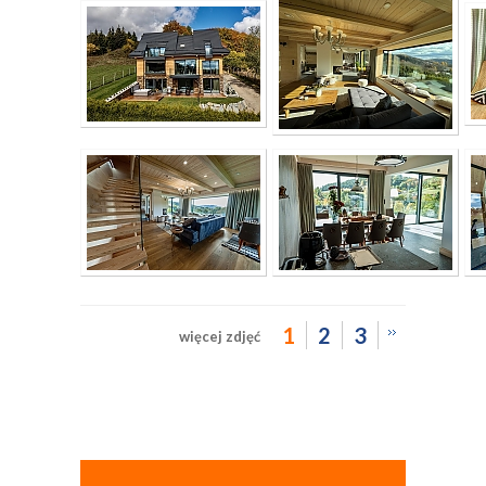
1
2
3
więcej zdjęć