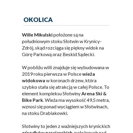
OKOLICA
Wille Mikulski
położone są na
południowym stoku Słotwin w Krynicy-
Zdrój, skąd rozciąga się piękny widok na
Górę Parkową oraz Beskid Sądecki.
W pobliżu willi znajduje się wybudowana w
2019 roku pierwsza w Polsce
wieża
widokowa
w koronach drzew, która
szybko stała się atrakcją w całej Polsce. To
element kompleksu Słotwiny
Arena Ski &
Bike Park
. Wieża ma wysokość 49,5 metra,
wznosi się ponad wyciągiem w Słotwinach,
na stoku Drabiakowki.
Słotwiny to jeden z ważniejszych krynickich
ośrodków narciarskich
, położonych nad