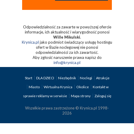
Odpowiedzialność za zawarte w powyższej ofercie
informacje, ich aktualność i wiarygodność ponosi
Wille Mikulski
.
Krynica.pl
jako podmiot świadczący usługę hostingu
ofert w Bazie noclegowej nie ponosi
odpowiedzialności za ich zawartość.
Aby zgłosić naruszenie prawa napisz do
info@krynica.pl
Start
DLA DZIECI
Niezbędnik
Noclegi
Atrakcje
Miasto
Wirtualna Krynica
Okolice
Kontakt w
sprawie reklamy w serwisie
Mapa strony
Zaloguj się
Wszelkie prawa zastrzeżone © Krynica.pl 1998-
2026