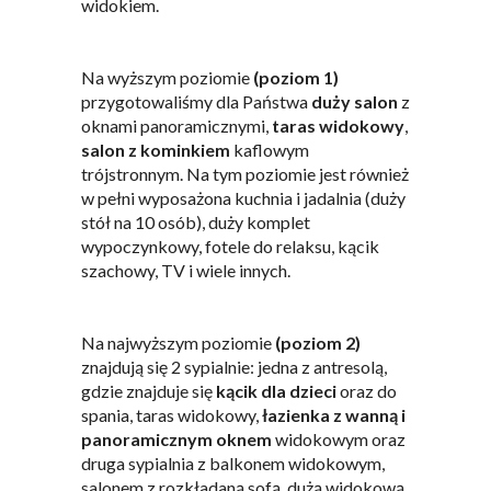
widokiem.
Na wyższym poziomie
(poziom 1)
przygotowaliśmy dla Państwa
duży salon
z
oknami panoramicznymi,
taras widokowy
,
salon z kominkiem
kaflowym
trójstronnym. Na tym poziomie jest również
w pełni wyposażona kuchnia i jadalnia (duży
stół na 10 osób), duży komplet
wypoczynkowy, fotele do relaksu, kącik
szachowy, TV i wiele innych.
Na najwyższym poziomie
(poziom 2)
znajdują się 2 sypialnie: jedna z antresolą,
gdzie znajduje się
kącik dla dzieci
oraz do
spania, taras widokowy,
łazienka z wanną i
panoramicznym oknem
widokowym oraz
druga sypialnia z balkonem widokowym,
salonem z rozkładaną sofą, dużą widokową