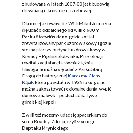
zbudowana w latach 1887-88 jest budowlą
drewnianą o konstrukcji zrębowej.
Dla mniej aktywnych z Willi Mikulski można
się udać o oddalonego od willi o 600 m
Parku Słotwińskiego
, gdzie został
zrewitalizowany park uzdrowiskowy i gdzie
stoi najstarszy budynek uzdrowiskowy w
Krynicy – Pijalnia Słotwinka. Przy okazji
rewitalizacji stanęła również tężnia.
Następnie można się udać z Parku Starą
Drogą do historycznej
Karczmy Cichy
Kącik
która powstała w 1936 roku, gdzie
można zakosztować regionalne dania, wypić
domowe nalewki i posłuchać na żywo
góralskiej kapeli.
Z willi też możemy udać się spacerkiem do
serca Krynicy-Zdroju, czyli słynnego
Deptaku Krynickiego
.