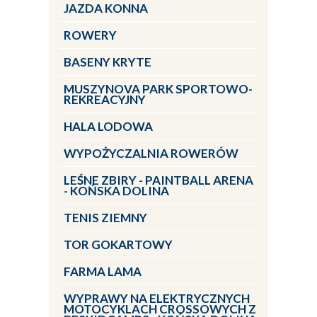
JAZDA KONNA
ROWERY
BASENY KRYTE
MUSZYNOVA PARK SPORTOWO-
REKREACYJNY
HALA LODOWA
WYPOŻYCZALNIA ROWERÓW
LEŚNE ZBIRY - PAINTBALL ARENA
- KOŃSKA DOLINA
TENIS ZIEMNY
TOR GOKARTOWY
FARMA LAMA
WYPRAWY NA ELEKTRYCZNYCH
MOTOCYKLACH CROSSOWYCH Z