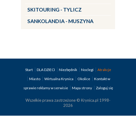
SKITOURING - TYLICZ
SANKOLANDIA - MUSZYNA
Start
DLA DZIECI
Niezbędnik
Noclegi
Atrakcje
Miasto
Wirtualna Krynica
Okolice
Kontakt w
sprawie reklamy w serwisie
Mapa strony
Zaloguj się
Wszelkie prawa zastrzeżone © Krynica.pl 1998-
2026