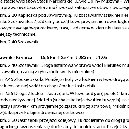
e stacje wyciągów Stacji Narciarskiej „Dwie Doliny Muszyna – W
ku prawdziwa bacówka z możliwością zakupu wyrobów z owczeg
 km, 2:20 Kapliczka pod Jaworzynką. Tu zostawiamy szlak niebieski
unku Szczawnika. Zjeżdżamy początkowo przyjemnie, równolegle do
owymi wyciągów przecinamy trasę i jedziemy w kierunku lasu za s
iejszy technicznie.
 km, 2:40 Szczawnik
awnik - Krynica → 15,5 km ↑ 257 m ↓ 283 m t 1:05
 km, 2:40 Szczawnik. Droga asfaltowa w prawo w dół kierunek Mu
zawniku, a za nią z tyłu źródło wody mineralnej).
m, 2:45 Złockie szkoła. Poniżej szkoły w Złockiem w lewo drogą 
ockiem, od niej w dół do drogi Złockie Jastrzębik.
m, 2:55 Droga Złockie – Jastrzębik. W lewo pod górę po ok. 2 km
rody nieożywionej Mofeta (sucha eskalacja dwutlenku węgla), za n
łęczy i prawie 4 km przyjemnego zjazdu drogą asfaltową. Miłośn
rzębiku przy kolejnej drewnianej cerkiewce.
 km, 3:30 Jastrzębik przejazd kolejowy. Tu docieramy do drogi gł
agodnego wznoszenia się docieramy do punktu startu. Przejeżdża