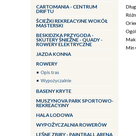
CARTOMANIA - CENTRUM
Dług
DRIFTU
Różn
ŚCIEŻKI REKREACYJNE WOKÓŁ
Orie
MASTERSKI
Ogól
BESKIDZKA PRZYGODA -
Maks
SKUTERY ŚNIEŻNE - QUADY -
ROWERY ELEKTRYCZNE
Min 
JAZDA KONNA
ROWERY
Opis tras
Wypożyczalnie
BASENY KRYTE
MUSZYNOVA PARK SPORTOWO-
REKREACYJNY
HALA LODOWA
WYPOŻYCZALNIA ROWERÓW
LEŚNE ZBIRY - PAINTBALL ARENA