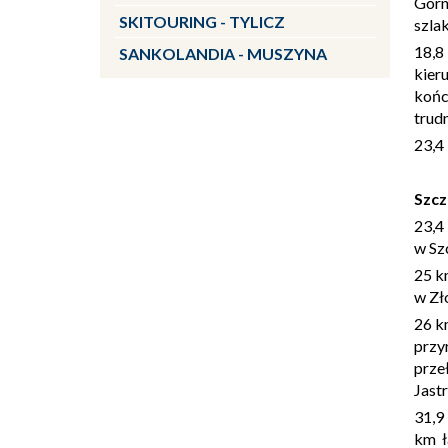
Górn
SKITOURING - TYLICZ
szla
18,8
SANKOLANDIA - MUSZYNA
kier
końc
trudn
23,4
Szcz
23,4
w Szc
25 k
w Zł
26 k
przy
prze
Jast
31,9
km ł