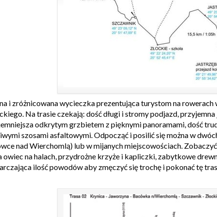
na i zróżnicowana wycieczka prezentująca turystom na rowerach 
ckiego. Na trasie czekają: dość długi i stromy podjazd, przyjemna
jemniejsza odkrytym grzbietem z pięknymi panoramami, dość trud
liwymi szosami asfaltowymi. Odpocząć i posilić się można w dwóch
wce nad Wierchomlą) lub w mijanych miejscowościach. Zobaczyć
a owiec na halach, przydrożne krzyże i kapliczki, zabytkowe drewn
arczająca ilość powodów aby zmęczyć się trochę i pokonać tę tras