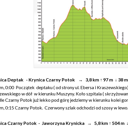
ica Deptak - Krynica Czarny Potok → 3,8 km ↑ 97 m ↓ 38 m
km, 0:00 Początek deptaku ( od strony ul. Ebersa i Kraszewskieg
zewskiego w dół w kierunku Muszyny. Koło szpitala ( skrzyżowani
dle Czarny Potok już lekko pod górę jedziemy w kierunku kolei go
km, 0:15 Czarny Potok. Czerwony szlak odchodzi od szosy w lewo
ica Czarny Potok - Jaworzyna Krynicka → 5,8 km ↑ 504 m ↓