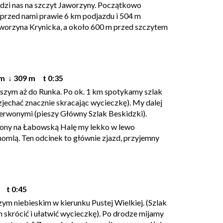
zi nas na szczyt Jaworzyny. Początkowo
 przed nami prawie 6 km podjazdu i 504 m
Jaworzyna Krynicka, a około 600 m przed szczytem
m ↓ 309 m t 0:35
szym aż do Runka. Po ok. 1 km spotykamy szlak
jechać znacznie skracając wycieczkę). My dalej
zerwonymi (pieszy Główny Szlak Beskidzki).
rwony na Łabowską Halę my lekko w lewo
mlą. Ten odcinek to głównie zjazd, przyjemny
 t 0:45
m niebieskim w kierunku Pustej Wielkiej. (Szlak
skrócić i ułatwić wycieczkę). Po drodze mijamy