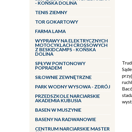
- KOŃSKA DOLINA
TENIS ZIEMNY
TOR GOKARTOWY
FARMA LAMA
WYPRAWY NA ELEKTRYCZNYCH
MOTOCYKLACH CROSSOWYCH
Z BESKIDCAMPS - KOŃSKA
DOLINA
Trud
SPŁYW PONTONOWY
POPRADEM
Sąde
przy
SIŁOWNIE ZEWNĘTRZNE
ruch
PARK WODNY WYSOWA - ZDRÓJ
Bacó
stad
PRZEDSZKOLE NARCIARSKIE
AKADEMIA KUBUSIA
wyst
BASEN W MUSZYNIE
BASENY NA RADWANOWIE
CENTRUM NARCIARSKIE MASTER