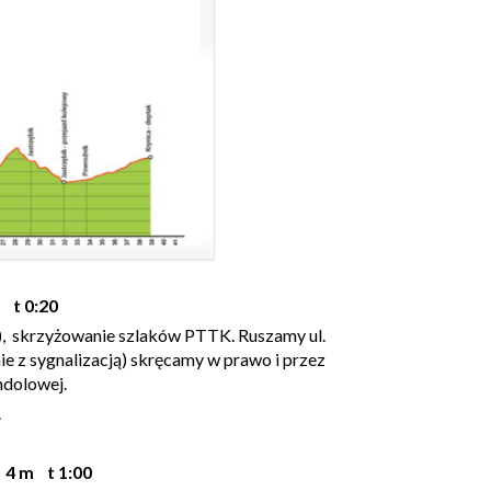
 t 0:20
o), skrzyżowanie szlaków PTTK. Ruszamy ul.
e z sygnalizacją) skręcamy w prawo i przez
ndolowej.
.
 4 m t 1:00