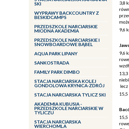
3,8 
SKI
równ
WYPRAWY BACKCOUNTRY Z
prze
BESKIDCAMPS
może
PRZEDSZKOLE NARCIARSKIE
9,6 
MIODNA AKADEMIA
PRZEDSZKOLE NARCIARSKIE I
SNOWBOARDOWE BĄBEL
Jawo
9,6 
AQUA PARK LIPANY
rowe
SANKOSTRADA
wzdł
FAMILY PARK DIMBO
13,3
nieb
STACJA NARCIARSKA KOLEJ
GONDOLOWA KRYNICA-ZDRÓJ
lecz 
15,5
STACJA NARCIARSKA TYLICZ SKI
AKADEMIA KUBUSIA -
PRZEDSZKOLE NARCIARSKIE W
Bacó
TYLICZU
15,5
STACJA NARCIARSKA
rowe
WIERCHOMLA