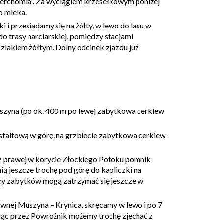
ierchomla”. Za wyciągiem krzesełkowym poniżej
o mleka.
 i przesiadamy się na żółty, w lewo do lasu w
 trasy narciarskiej, pomiędzy stacjami
zlakiem żółtym. Dolny odcinek zjazdu już
szyna (po ok. 400 m po lewej zabytkowa cerkiew
asfaltową w górę, na grzbiecie zabytkowa cerkiew
 z prawej w korycie Złockiego Potoku pomnik
ią jeszcze trochę pod górę do kapliczki na
icy zabytków mogą zatrzymać się jeszcze w
ównej Muszyna – Krynica, skręcamy w lewo i po 7
jąc przez Powroźnik możemy trochę zjechać z