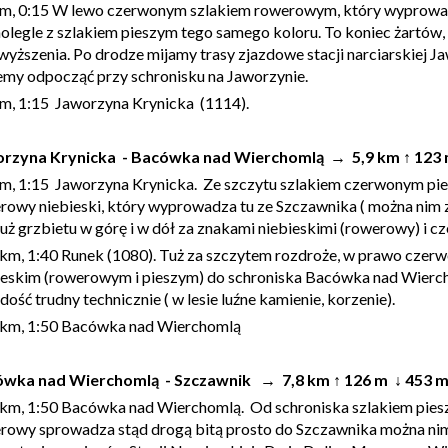
km, 0:15 W lewo czerwonym szlakiem rowerowym, który wyprowad
olegle z szlakiem pieszym tego samego koloru. To koniec żartów,
wyższenia. Po drodze mijamy trasy zjazdowe stacji narciarskiej 
my odpocząć przy schronisku na Jaworzynie.
km, 1:15 Jaworzyna Krynicka (1114).
rzyna Krynicka - Bacówka nad Wierchomlą → 5,9 km ↑ 123 
km, 1:15 Jaworzyna Krynicka. Ze szczytu szlakiem czerwonym pie
rowy niebieski, który wyprowadza tu ze Szczawnika ( można nim z
uż grzbietu w górę i w dół za znakami niebieskimi (rowerowy) i c
 km, 1:40 Runek (1080). Tuż za szczytem rozdroże, w prawo cze
ieskim (rowerowym i pieszym) do schroniska Bacówka nad Wiercho
dość trudny technicznie ( w lesie luźne kamienie, korzenie).
 km, 1:50 Bacówka nad Wierchomlą
wka nad Wierchomlą - Szczawnik → 7,8 km ↑ 126 m ↓ 453 m
 km, 1:50 Bacówka nad Wierchomlą. Od schroniska szlakiem pieszy
rowy sprowadza stąd drogą bitą prosto do Szczawnika można nim 