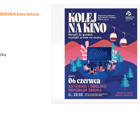
 SMOKA kino letnie
icką