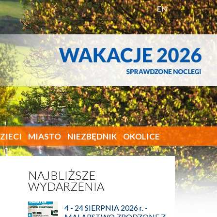
EN
ZIECI
MIASTO
NIEZBĘDNIK
OKOLICE
NAJBLIŻSZE
WYDARZENIA
4 - 24 SIERPNIA 2026 r. -
MALARSTWO ZRODZONE Z