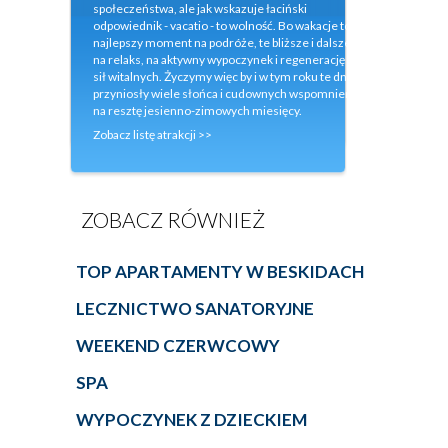
społeczeństwa, ale jak wskazuje łaciński
odpowiednik - vacatio - to wolność. Bo wakacje to
najlepszy moment na podróże, te bliższe i dalsze,
na relaks, na aktywny wypoczynek i regenerację
sił witalnych. Życzymy więc by i w tym roku te dni
przyniosły wiele słońca i cudownych wspomnień
na resztę jesienno-zimowych miesięcy.
Zobacz listę atrakcji >>
ZOBACZ RÓWNIEŻ
TOP APARTAMENTY W BESKIDACH
LECZNICTWO SANATORYJNE
WEEKEND CZERWCOWY
SPA
WYPOCZYNEK Z DZIECKIEM