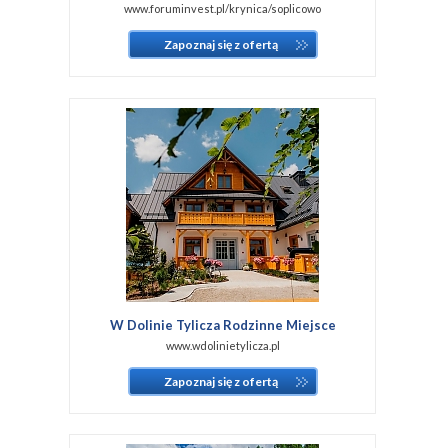
www.foruminvest.pl/krynica/soplicowo
Zapoznaj się z ofertą
W Dolinie Tylicza Rodzinne Miejsce
www.wdolinietylicza.pl
Zapoznaj się z ofertą