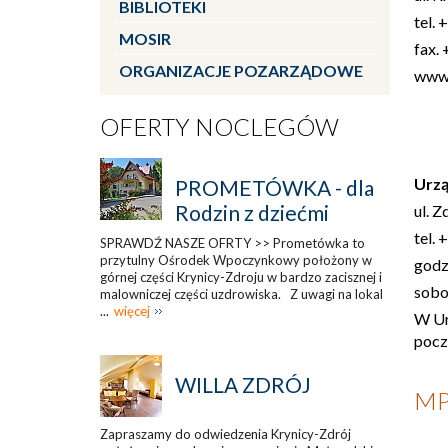
BIBLIOTEKI
tel. 
MOSIR
fax.
ORGANIZACJE POZARZĄDOWE
www.
OFERTY NOCLEGÓW
Urzą
PROMETÓWKA - dla
Rodzin z dziećmi
ul. 
tel.
SPRAWDŹ NASZE OFRTY >> Prometówka to
przytulny Ośrodek Wpoczynkowy położony w
godz.
górnej części Krynicy-Zdroju w bardzo zacisznej i
sobo
malowniczej części uzdrowiska. Z uwagi na lokal
...
więcej
W Ur
pocz
WILLA ZDRÓJ
MP
Zapraszamy do odwiedzenia Krynicy-Zdrój