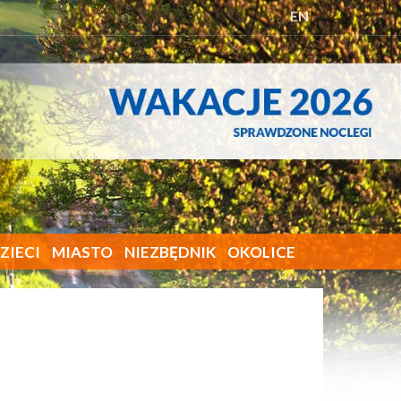
EN
ZIECI
MIASTO
NIEZBĘDNIK
OKOLICE