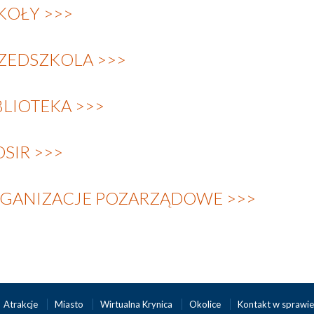
KOŁY >>>
ZEDSZKOLA >>>
BLIOTEKA >>>
SIR >>>
GANIZACJE POZARZĄDOWE >>>
Atrakcje
Miasto
Wirtualna Krynica
Okolice
Kontakt w sprawie