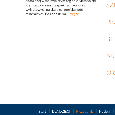
położonej w malowniczym regionie Małopolski.
SZ
Krynica to kraina przepięknych gór oraz
wyjątkowych na skalę europejską wód
mineralnych. Posiada unika ...
więcej
PR
BI
MO
OR
Start
DLA DZIECI
Niezbędnik
Noclegi