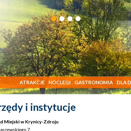
ATRAKCJE
NOCLEGI
GASTRONOMIA
DLA D
zędy i instytucje
d Miejski w Krynicy-Zdroju
Kraszewskiego 7